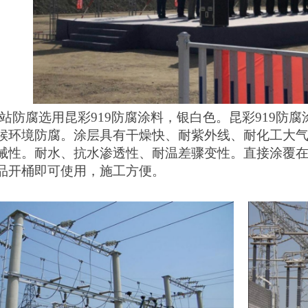
电站
防腐选用昆彩
919防腐涂料
，银白色。昆彩919防
候环境防腐。
涂层
具有
干燥快、耐紫外线、耐化工大
械性
。
耐水、抗水渗透性、耐温差骤变性。直接涂覆
品开桶即可使用，
施工方便。