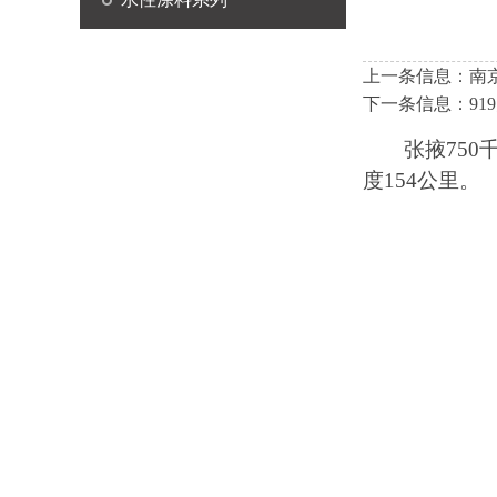
上一条信息：
南
下一条信息：
9
张掖
75
度154公里
。