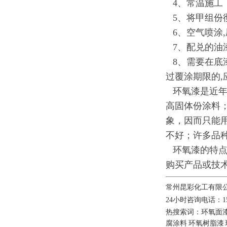
4
、常温施工
5
、将甲组份
6
、空气喷涂
,
7
、配兑的油
8
、需要在底
过覆涂期限的
,
环氧漆是近年
高固体份涂料
象，因而只能
不好；许多品
环氧漆的特点
购买产品或技术
常州昆彩化工有限
24小时咨询电话：1586
热搜索词：
环氧面
腐涂料
环氧树脂漆