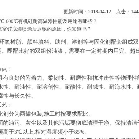
更新时间：2018-04-12 点击：144
00℃-600℃有机硅耐高温漆性能及用途有哪些？
氧富锌底漆喷涂后返锈的原因，你知道吗？
环氧树脂、颜料填料、助剂、溶剂等与固化剂配套组成双
期。即配比好的双组份油漆，需要在一定时期内用完。超
特点：
具有良好的附着力、柔韧性、耐磨性和抗冲击性等物理性
水性、耐油性、耐溶剂性、耐酸性、耐碱性、耐海水性、
腐性与长久性。
工艺：
化剂分为两罐包装
,
施工时按要求配比。
面的油污、灰尘以及其他污垢要彻底清理干净、保持清洁
须高于
3
℃以上
,
相对湿度须小于
85%
。