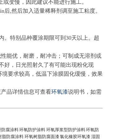
止或变慢，因此建议不能进行施工。
in
后
,
然后加入适量稀释剂调至施工粘度。
内。特别品种覆涂期限可到
30
天以上。超
性能优，耐磨，耐冲击；可制成无溶剂或
性不好，日光照射久了有可能出现粉化现
环境要求较高，低温下涂膜固化缓慢，效果
该产品详情信息可查看
环氧漆
说明书，如需
型防腐涂料
环氧防护涂料
环氧厚浆型防护涂料
环氧防
树脂防腐涂料
环氧树脂防腐面漆
氯化橡胶环氧漆
湿固