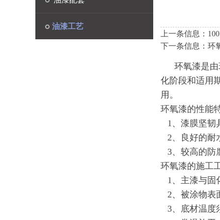
油漆工艺
上一条信息：
1
下一条信息：
环
环氧漆是由
化阶段和适用
用。
环氧漆的性能
1
、漆膜坚韧
2
、良好的耐
3
、较高的防
环氧漆的施工
1
、主漆与固
2
、被涂物表
3
、底材温度