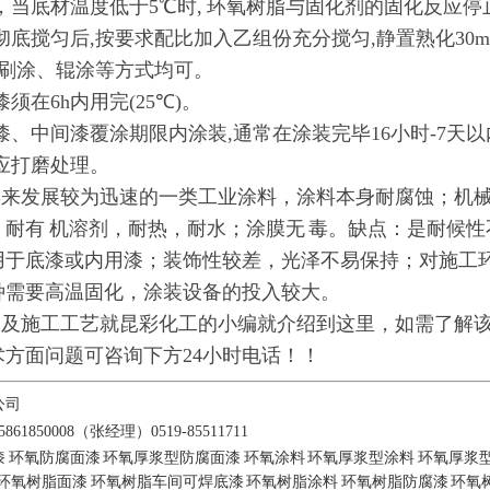
，当底材温度低于
5
℃时
,
环氧树脂与固化剂的固化反应停
彻底搅匀后
,
按要求配比加入乙组份充分搅匀
,
静置熟化
30m
刷涂、辊涂等方式均可。
漆须在
6h
内用完
(25
℃
)
。
漆、中间漆覆涂期限内涂装
,
通常在涂装完毕
16
小时
-7
天以
应打磨处理。
来发展较为迅速的一类工业涂料，涂料本身耐腐蚀；机械
；耐有 机溶剂，耐热，耐水；涂膜无 毒。缺点：是耐候
用于底漆或内用漆；装饰性较差，光泽不易保持；对施工
种需要高温固化，涂装设备的投入较大。
及施工工艺就
昆彩化工
的小编就介绍到这里，如需了解
方面问题可咨询下方24小时电话！！
公司
1850008（张经理）0519-85511711
漆
环氧防腐面漆
环氧厚浆型防腐面漆
环氧涂料
环氧厚浆型涂料
环氧厚浆
环氧树脂面漆
环氧树脂车间可焊底漆
环氧树脂涂料
环氧树脂防腐漆
环氧